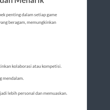
pek penting dalam setiap game
s yang beragam, memungkinkan
kan kolaborasi atau kompetisi.
ng mendalam.
njadi lebih personal dan memuaskan.