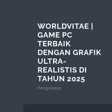
WORLDVITAE |
GAME PC
TERBAIK
DENGAN GRAFIK
ULTRA-
REALISTIS DI
TAHUN 2025
Pengobatan