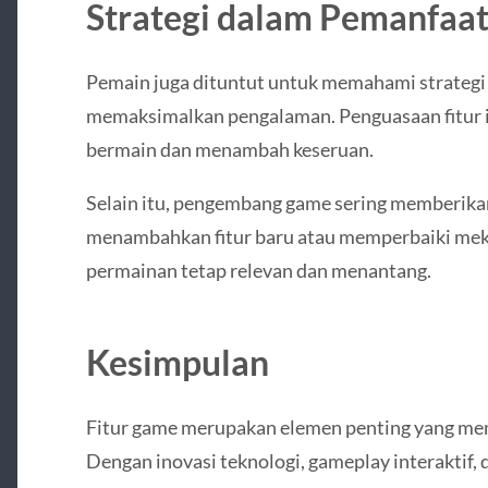
Strategi dalam Pemanfaa
Pemain juga dituntut untuk memahami strategi
memaksimalkan pengalaman. Penguasaan fitur i
bermain dan menambah keseruan.
Selain itu, pengembang game sering memberik
menambahkan fitur baru atau memperbaiki mek
permainan tetap relevan dan menantang.
Kesimpulan
Fitur game merupakan elemen penting yang m
Dengan inovasi teknologi, gameplay interaktif, 