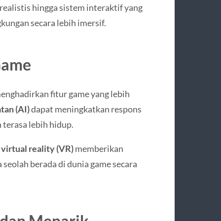
 realistis hingga sistem interaktif yang
ungan secara lebih imersif.
 Game
menghadirkan fitur game yang lebih
tan (AI)
dapat meningkatkan respons
terasa lebih hidup.
n
virtual reality (VR)
memberikan
seolah berada di dunia game secara
 dan Menarik