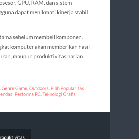
rosesor, GPU, RAM, dan sistem
gguna dapat menikmati kinerja stabil
 utama sebelum membeli komponen.
angkat komputer akan memberikan hasil
buran, maupun produktivitas harian.
,
Genre Game
,
Outdoors
,
Pilih Popularitas
endasi Performa PC
,
Teknologi Grafis
roduktivitas