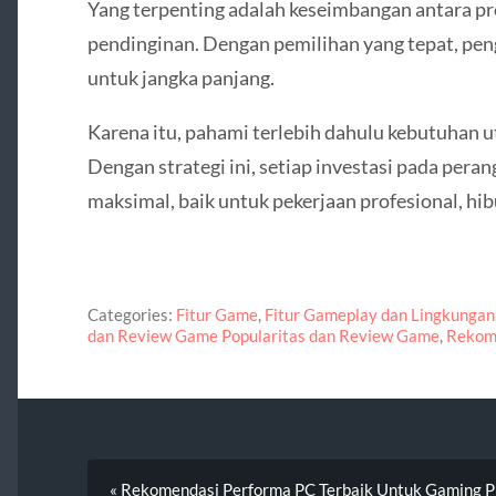
Yang terpenting adalah keseimbangan antara p
pendinginan. Dengan pemilihan yang tepat, pen
untuk jangka panjang.
Karena itu, pahami terlebih dahulu kebutuhan
Dengan strategi ini, setiap investasi pada per
maksimal, baik untuk pekerjaan profesional, hi
Categories:
Fitur Game
,
Fitur Gameplay dan Lingkungan
dan Review Game Popularitas dan Review Game
,
Rekom
« Rekomendasi Performa PC Terbaik Untuk Gaming P