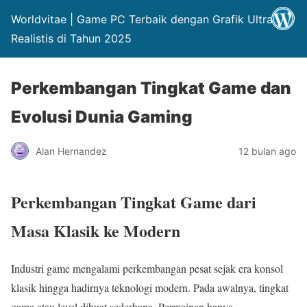
Worldvitae | Game PC Terbaik dengan Grafik Ultra-
Realistis di Tahun 2025
Perkembangan Tingkat Game dan
Evolusi Dunia Gaming
Alan Hernandez
12 bulan ago
Perkembangan Tingkat Game dari
Masa Klasik ke Modern
Industri game mengalami perkembangan pesat sejak era konsol
klasik hingga hadirnya teknologi modern. Pada awalnya, tingkat
game atau level dibuat sederhana. Permainan hanya