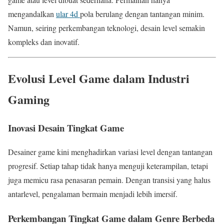
mengandalkan
ular 4d
pola berulang dengan tantangan minim.
Namun, seiring perkembangan teknologi, desain level semakin
kompleks dan inovatif.
Evolusi Level Game dalam Industri
Gaming
Inovasi Desain Tingkat Game
Desainer game kini menghadirkan variasi level dengan tantangan
progresif. Setiap tahap tidak hanya menguji keterampilan, tetapi
juga memicu rasa penasaran pemain. Dengan transisi yang halus
antarlevel, pengalaman bermain menjadi lebih imersif.
Perkembangan Tingkat Game dalam Genre Berbeda